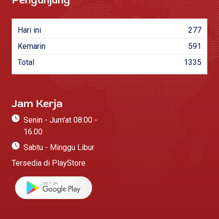
Pengunjung
Hari ini
277
Kemarin
591
Total
1335
Jam Kerja
Senin - Jum'at 08:00 -
16.00
Sabtu - Minggu Libur
Tersedia di PlayStore