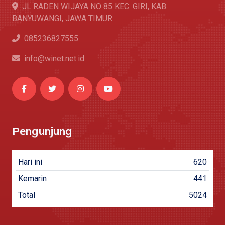
JL RADEN WIJAYA NO 85 KEC. GIRI, KAB.
BANYUWANGI, JAWA TIMUR
085236827555
info@winet.net.id
Pengunjung
Hari ini
620
Kemarin
441
Total
5024